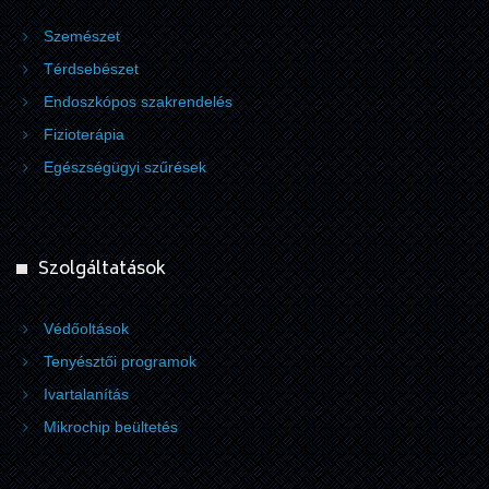
Szemészet
Térdsebészet
Endoszkópos szakrendelés
Fizioterápia
Egészségügyi szűrések
Szolgáltatások
Védőoltások
Tenyésztői programok
Ivartalanítás
Mikrochip beültetés