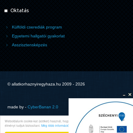
Oktatás
Külföldi cserediák program
Egyetemi hallgatói gyakorlat
Asszisztensképzés
© allatkorhaznyiregyhaza.hu 2009 - 2026
made by -
CyberBanan 2.0
Weboldalunk cookie-kat (sütiket) használ, hogy böngészése során a lehető legjobb
élményt tudjuk biztosítani.
Még több információ