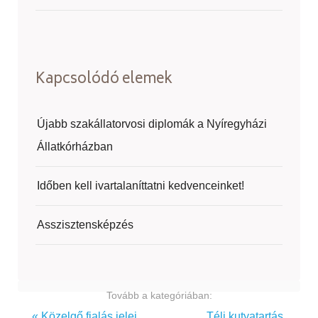
Kapcsolódó elemek
Újabb szakállatorvosi diplomák a Nyíregyházi
Állatkórházban
Időben kell ivartalaníttatni kedvenceinket!
Asszisztensképzés
Tovább a kategóriában:
« Közelgő fialás jelei
Téli kutyatartás