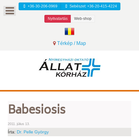
+36-30-206-0969
Sebészet: +36-20-415-4224
Nyitvatartás
Web-shop
Térkép / Map
Babesiosis
2011. július 13.
Írta:
Dr. Pelle György