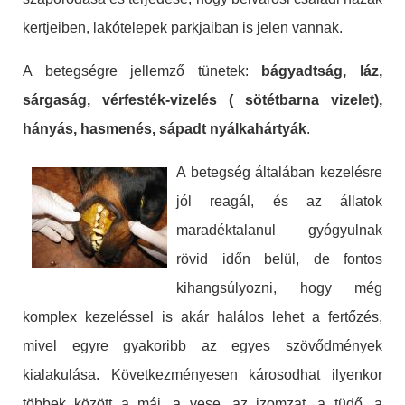
kertjeiben, lakótelepek parkjaiban is jelen vannak.
A betegségre jellemző tünetek:
bágyadtság, láz,
sárgaság, vérfesték-vizelés ( sötétbarna vizelet),
hányás, hasmenés, sápadt nyálkahártyák
.
A betegség általában kezelésre
jól reagál, és az állatok
maradéktalanul gyógyulnak
rövid időn belül, de fontos
kihangsúlyozni, hogy még
komplex kezeléssel is akár halálos lehet a fertőzés,
mivel egyre gyakoribb az egyes szövődmények
kialakulása. Következményesen károsodhat ilyenkor
többek között a máj, a vese, az izomzat, a tüdő, a