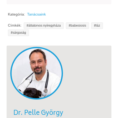
Kategória:
Tanácsaink
Címkék:
állatorvos nyíregyháza
babesiosis
láz
sárgaság
Dr. Pelle György