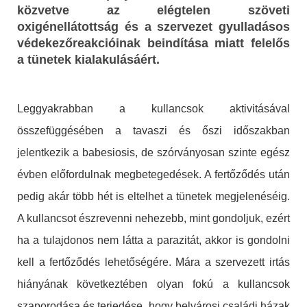
közvetve az elégtelen szöveti
oxigénellátottság és a szervezet gyulladásos
védekezőreakcióinak beindítása miatt felelős
a tünetek kialakulásáért.
Leggyakrabban a kullancsok aktivitásával
összefüggésében a tavaszi és őszi időszakban
jelentkezik a babesiosis, de szórványosan szinte egész
évben előfordulnak megbetegedések. A fertőződés után
pedig akár több hét is eltelhet a tünetek megjelenéséig.
A kullancsot észrevenni nehezebb, mint gondoljuk, ezért
ha a tulajdonos nem látta a parazitát, akkor is gondolni
kell a fertőződés lehetőségére. Mára a szervezett irtás
hiányának következtében olyan fokú a kullancsok
szaporodása és terjedése, hogy belvárosi családi házak