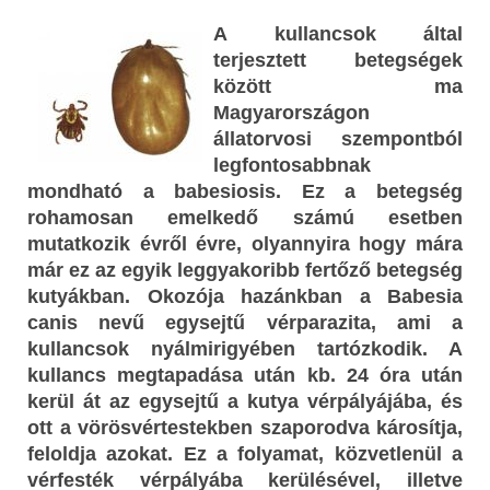
A kullancsok által
terjesztett betegségek
között ma
Magyarországon
állatorvosi szempontból
legfontosabbnak
mondható a babesiosis. Ez a betegség
rohamosan emelkedő számú esetben
mutatkozik évről évre, olyannyira hogy mára
már ez az egyik leggyakoribb fertőző betegség
kutyákban. Okozója hazánkban a Babesia
canis nevű egysejtű vérparazita, ami a
kullancsok nyálmirigyében tartózkodik. A
kullancs megtapadása után kb. 24 óra után
kerül át az egysejtű a kutya vérpályájába, és
ott a vörösvértestekben szaporodva károsítja,
feloldja azokat. Ez a folyamat, közvetlenül a
vérfesték vérpályába kerülésével, illetve