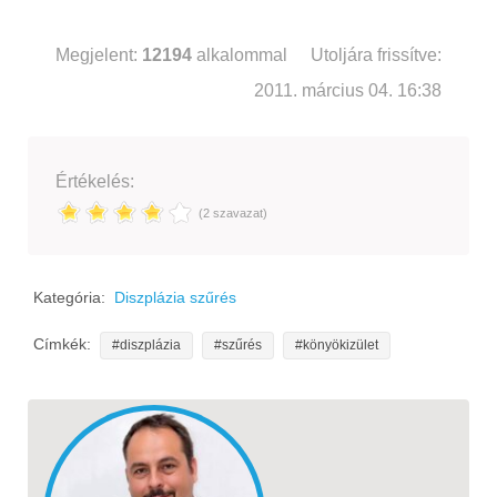
Megjelent:
12194
alkalommal
Utoljára frissítve:
2011. március 04. 16:38
Értékelés:
(2 szavazat)
Kategória:
Diszplázia szűrés
Címkék:
diszplázia
szűrés
könyökizület