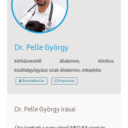
Dr. Pelle György
kórházvezető állatorvos, klinikus
kisállatgyógyász szak-állatorvos, ortopédia
Bemutatkozás
Kapcsolat
Dr. Pelle György írásai
Újra kapható a nagy sikerű NEO-K9 csont és