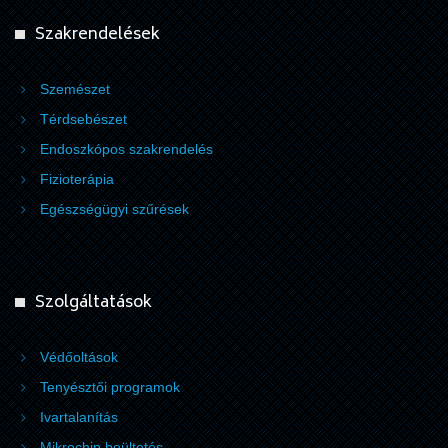
Szakrendelések
Szemészet
Térdsebészet
Endoszkópos szakrendelés
Fizioterápia
Egészségügyi szűrések
Szolgáltatások
Védőoltások
Tenyésztői programok
Ivartalanítás
Mikrochip beültetés