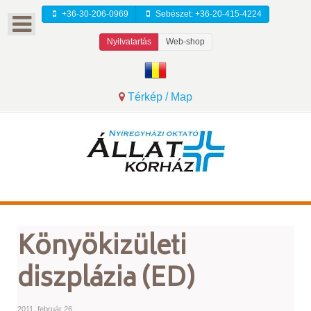
+36-30-206-0969
Sebészet: +36-20-415-4224
Nyitvatartás
Web-shop
Térkép / Map
Könyökizületi
diszplázia (ED)
2011. február 26.