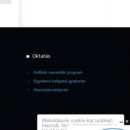
Oktatás
Külföldi cserediák program
Egyetemi hallgatói gyakorlat
Asszisztensképzés
Weboldalunk cookie-kat (sütiket)
használ, hogy böngészése során a
lehető legjobb élményt tudjuk