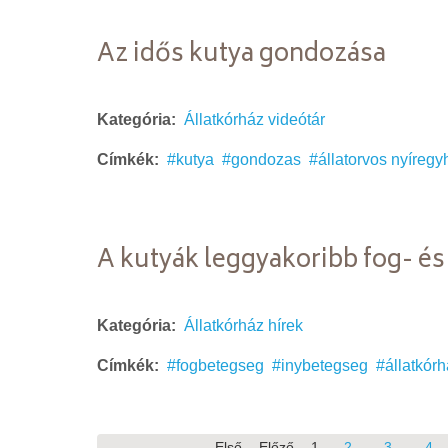
Az idős kutya gondozása
Kategória:
Állatkórház videótár
Címkék:
kutya
gondozas
állatorvos nyíreg
A kutyák leggyakoribb fog- és
Kategória:
Állatkórház hírek
Címkék:
fogbetegseg
inybetegseg
állatkór
Első
Előző
1
2
3
4