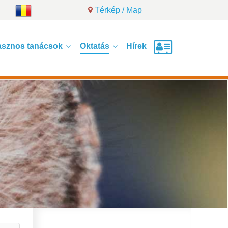
Térkép / Map
sznos tanácsok
Oktatás
Hírek