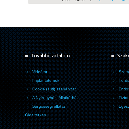
További tartalom
Szak
Videótár
Szem
Implantátumok
Térds
Cookie (süti) szabályzat
Endos
A Nyíregyházi Állatkórház
Fizio
Sürgősségi ellátás
Egész
Oldaltérkép