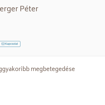
erger Péter
Kapcsolat
leggyakoribb megbetegedése