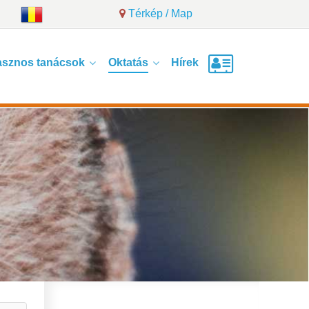
Térkép / Map
sznos tanácsok
Oktatás
Hírek