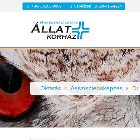
+36-30-206-0969
Sebészet: +36-20-415-4224
Oktatás
Asszisztensképzés
Dr