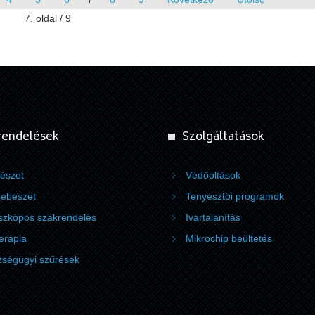
7. oldal / 9
rendelések
Szolgáltatások
észet
Védőoltások
ebészet
Tenyésztői programok
zkópos szakrendelés
Ivartalanítás
terápia
Mikrochip beültetés
ségügyi szűrések