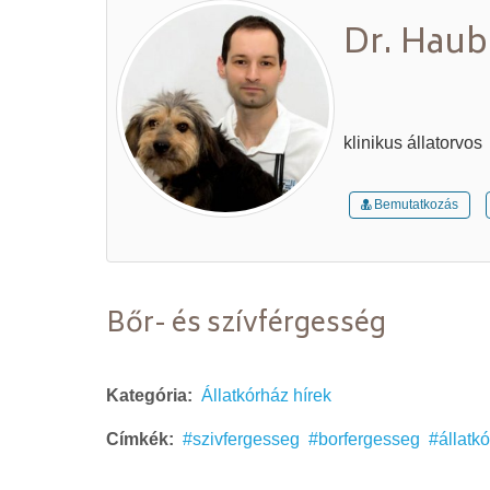
Dr. Haub
klinikus állatorvos
Bemutatkozás
Bőr- és szívférgesség
Kategória:
Állatkórház hírek
Címkék:
szivfergesseg
borfergesseg
állatk