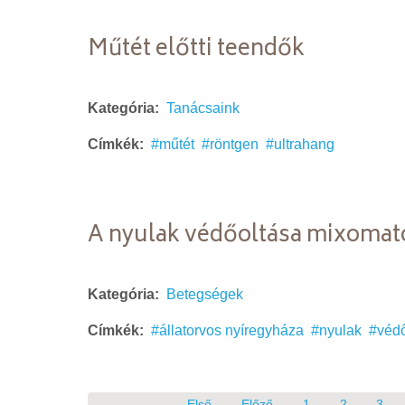
Műtét előtti teendők
Kategória:
Tanácsaink
Címkék:
műtét
röntgen
ultrahang
A nyulak védőoltása mixomató
Kategória:
Betegségek
Címkék:
állatorvos nyíregyháza
nyulak
védő
Első
Előző
1
2
3