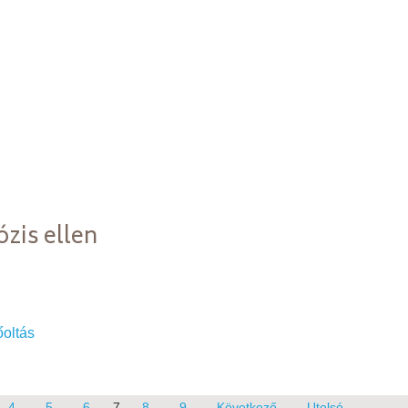
zis ellen
oltás
4
5
6
7
8
9
Következő
Utolsó