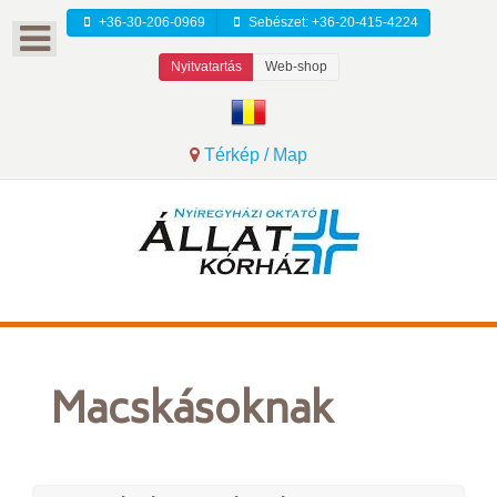
+36-30-206-0969
Sebészet: +36-20-415-4224
Nyitvatartás
Web-shop
Térkép / Map
Macskásoknak