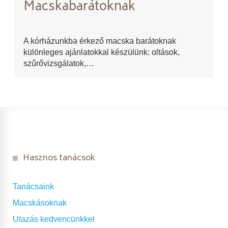
Macskabarátoknak
A kórházunkba érkező macska barátoknak
különleges ajánlatokkal készülünk: oltások,
szűrővizsgálatok,…
Hasznos tanácsok
Tanácsaink
Macskásoknak
Utazás kedvencünkkel